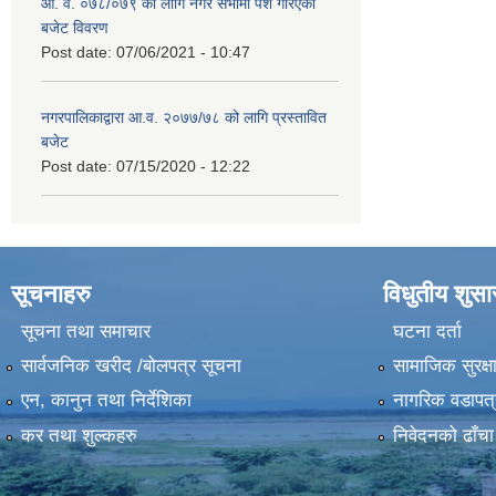
आ. व. ०७८/०७९ को लागि नगर सभामा पेश गरिएको
बजेट विवरण
Post date:
07/06/2021 - 10:47
नगरपालिकाद्वारा आ.व. २०७७/७८ को लागि प्रस्तावित
बजेट
Post date:
07/15/2020 - 12:22
सूचनाहरु
विधुतीय शुस
सूचना तथा समाचार
घटना दर्ता
सार्वजनिक खरीद /बोलपत्र सूचना
सामाजिक सुरक्ष
एन, कानुन तथा निर्देशिका
नागरिक वडापत्
कर तथा शुल्कहरु
निवेदनको ढाँचा