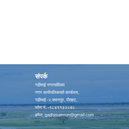
संपर्क
गढीमाई नगरपालिका
नगर कार्यपालिकाको कार्यालय,
गढीमाई -२,समनपुर, रौतहट,
फोन नं. -९८४९१३२८७८
इमेल:
gadhimaimun@gmail.com