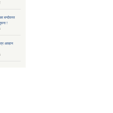
2
का बन्दोवस्त
ूचना !
5
त्र आव्हान
6