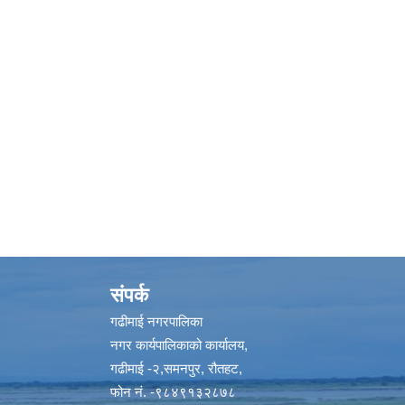
संपर्क
गढीमाई नगरपालिका
नगर कार्यपालिकाको कार्यालय,
गढीमाई -२,समनपुर, रौतहट,
फोन नं. -९८४९१३२८७८